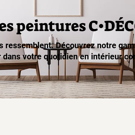
es peintures C•DÉ
us ressemblent. Découvrez notre gam
dans votre quotidien en intérieur co