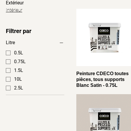
Extérieur
Intérieur
Filtrer par
Litre
0.5L
0.75L
1.5L
Peinture CDECO toutes
10L
pièces, tous supports
Blanc Satin - 0.75L
2.5L