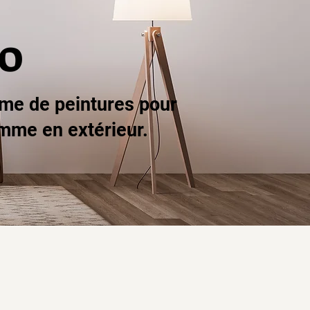
CO
me de peintures pour
mme en extérieur.