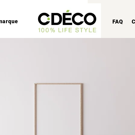
marque
FAQ
C