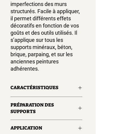
imperfections des murs
structurés. Facile à appliquer,
il permet différents effets
décoratifs en fonction de vos
goûts et des outils utilisés. Il
s’applique sur tous les
supports minéraux, béton,
brique, parpaing, et sur les
anciennes peintures
adhérentes.
CARACTÉRISTIQUES
Application sur façade, soubassement,
PRÉPARATION DES
murs et murets en extérieur.
SUPPORTS
Outils :
brosse, rouleau, taloche
Nettoyage des outils et dilution : à l’eau
De manière générale, les supports
Usage :
extérieur
APPLICATION
doivent être sains, secs, propres et
Sec au toucher :
2 à 3h