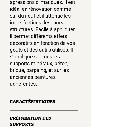
agressions climatiques. Il est
idéal en rénovation comme
sur du neuf et il atténue les
imperfections des murs
structurés. Facile à appliquer,
il permet différents effets
décoratifs en fonction de vos
goûts et des outils utilisés. Il
s’applique sur tous les
supports minéraux, béton,
brique, parpaing, et sur les
anciennes peintures
adhérentes.
CARACTÉRISTIQUES
Application sur façade, soubassement,
PRÉPARATION DES
murs et murets en extérieur.
SUPPORTS
Outils :
brosse, rouleau, taloche