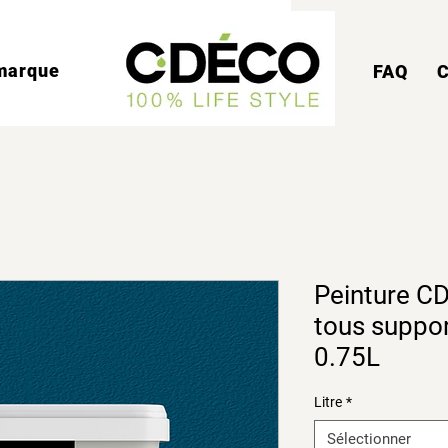
marque
FAQ
C
Peinture CD
tous support
0.75L
Litre
*
Sélectionner