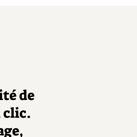
ité de
clic.
age,