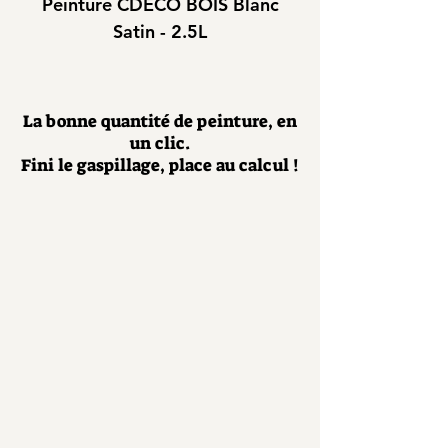
Peinture CDECO BOIS Blanc
Peinture CDEC
Satin - 2.5L
La bonne quantité de peinture, en
un clic.
Fini le gaspillage, place au calcul !