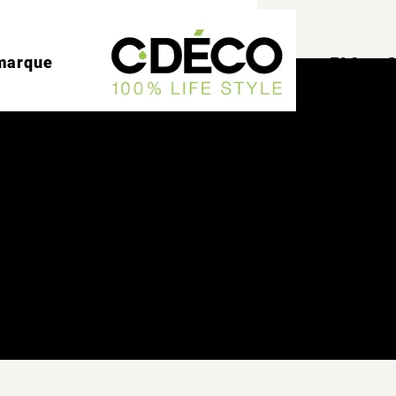
marque
FAQ
C
les