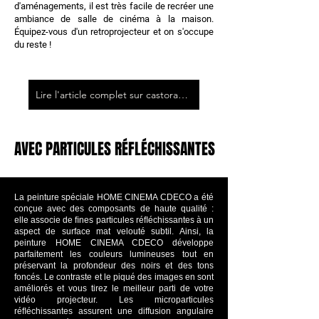
d'aménagements, il est très facile de recréer une
ambiance de salle de cinéma à la maison.
Équipez-vous d'un retroprojecteur et on s'occupe
du reste !
Lire l'article complet sur castorama.fr
AVEC PARTICULES RÉFLÉCHISSANTES
AVEC PARTICULES RÉFLÉCHISSANTES
La peinture spéciale HOME CINEMA CDECO a été
conçue avec des composants de haute qualité :
elle associe de ﬁnes particules réﬂéchissantes à un
aspect de surface mat velouté subtil. Ainsi, la
peinture HOME CINEMA CDECO développe
parfaitement les couleurs lumineuses tout en
préservant la profondeur des noirs et des tons
foncés. Le contraste et le piqué des images en sont
améliorés et vous tirez le meilleur parti de votre
vidéo projecteur. Les microparticules
réﬂéchissantes assurent une diffusion angulaire