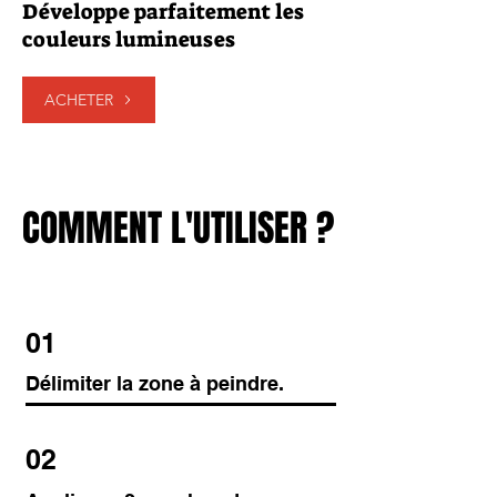
Développe parfaitement les
couleurs lumineuses
ACHETER
COMMENT L'UTILISER ?
COMMENT L'UTILISER ?
01
Délimiter la zone à peindre.
02