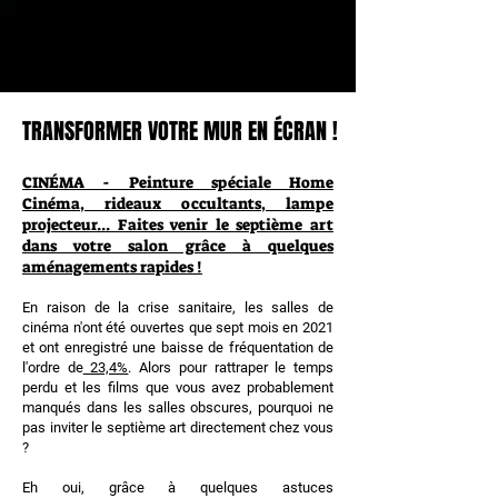
TRANSFORMER VOTRE MUR EN ÉCRAN !
TRANSFORMER VOTRE MUR EN ÉCRAN !
CINÉMA - Peinture spéciale Home
Cinéma, rideaux occultants, lampe
projecteur... Faites venir le septième art
dans votre salon grâce à quelques
aménagements rapides !
En raison de la crise sanitaire, les salles de
cinéma n'ont été ouvertes que sept mois en 2021
et ont enregistré une baisse de fréquentation de
l'ordre de
23,4%
. Alors pour rattraper le temps
perdu et les films que vous avez probablement
manqués dans les salles obscures, pourquoi ne
pas inviter le septième art directement chez vous
?
Eh oui, grâce à quelques astuces