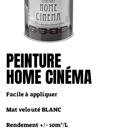
PEINTURE
PEINTURE
HOME CINÉMA
HOME CINÉMA
Facile à appliquer
Mat velouté BLANC
Rendement +/- 10m²/L